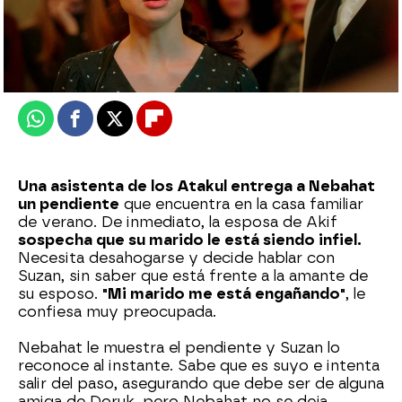
Nova
Publicado:
10 de mayo de 2025, 23:55
Whatsapp
Facebook
X
Flipboard
Una asistenta de los Atakul entrega a Nebahat
un pendiente
que encuentra en la casa familiar
de verano. De inmediato, la esposa de Akif
sospecha que su marido le está siendo infiel.
Necesita desahogarse y decide hablar con
Suzan, sin saber que está frente a la amante de
su esposo.
"Mi marido me está engañando"
, le
confiesa muy preocupada.
Nebahat le muestra el pendiente y Suzan lo
reconoce al instante. Sabe que es suyo e intenta
salir del paso, asegurando que debe ser de alguna
amiga de Doruk, pero Nebahat no se deja