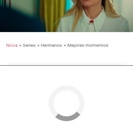
El escándalo es total. Suzan y Akif se quedan
paralizados ante las miradas atónitas de los
invitados. ¿Conseguirán salir airosos de esta
situación tan embarazosa?
Nova
» Series
» Hermanos
» Mejores momentos