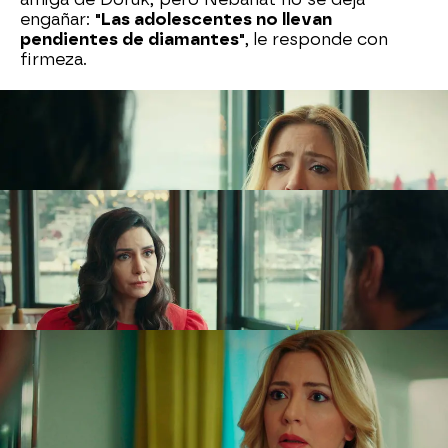
engañar:
"Las adolescentes no llevan
pendientes de diamantes"
, le responde con
firmeza.
Alarmada, Suzan le cuenta todo a Akif. Él, frío y
calculador, le resta importancia:
"No te
preocupes, yo me encargo de ella".
Y pone en marcha un plan:
hace creer a su mujer
que los pendientes eran un regalo para ella,
y
que uno se le cayó cuando fue a la casa de
verano para mandar redecorar la vivienda.
Nebahat, confiada y enamorada de él, le cree.
Pero como siempre, las mentiras tienen las patas
muy cortas y, en la fiesta de cumpleaños de
Melisa, todo estalla:
Aybike revela la verdad
delante de todos.
"Tu marido y tu amiga Suzan
estaban arriba besándose"
, afirma.