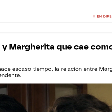
EN DIR
io y Margherita que cae co
ce escaso tiempo, la relación entre Margh
endente.