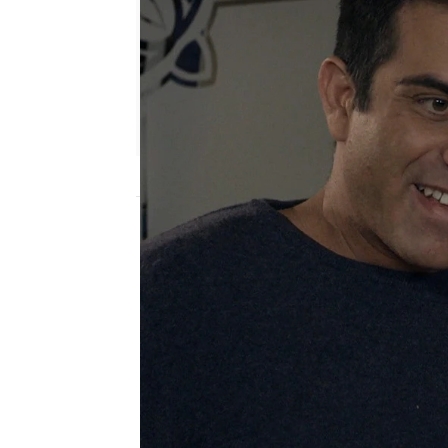
Nova
Publicado:
15 de enero de 2023, 20:04
Cuando la hija de Nino 
alguien pudiera vivir co
Alexandra que es la per
todos están en casa de 
Llaman al timbre y llega