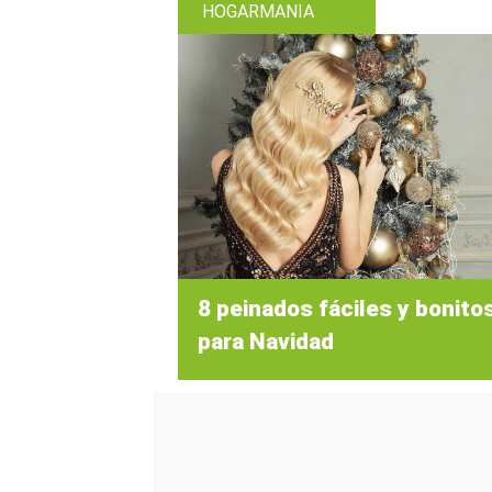
HOGARMANIA
8 peinados fáciles y bonito
para Navidad