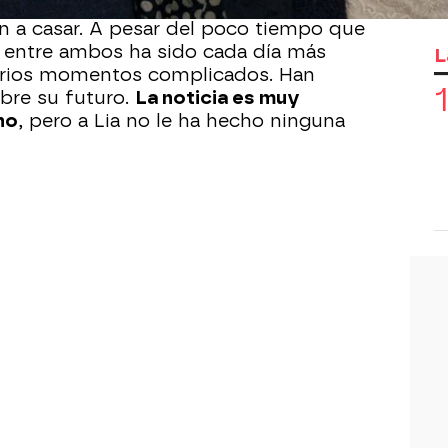
que darles a todos
y es el momento
an a casar. A pesar del poco tiempo que
ón entre ambos ha sido cada día más
L
arios momentos complicados. Han
bre su futuro.
La noticia es muy
no
, pero a Lia no le ha hecho ninguna