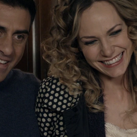
Whatsapp
Facebook
X
Flipboa
falleció donaron sus órganos para que
n ellos. Ahora han encontrado a
sona que ha recibido ese corazón y
Nino charlando y celebrándolo.
 Margherita.
Giulio y ella tienen una