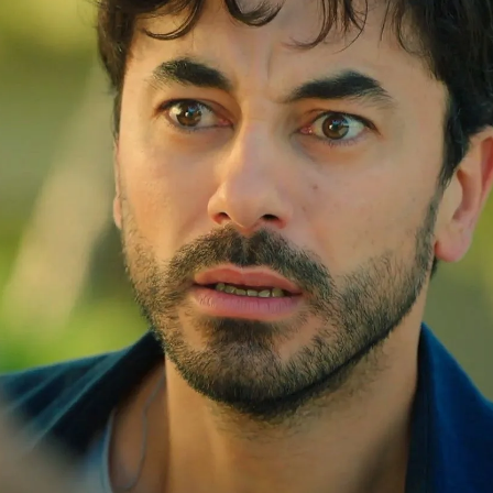
Whatsapp
Facebook
X
Flipboa
yse ha desconcertado completamente a
 que su prometido fuera a tomar tal
arse con Yaman.
Hande no lo ha
a decisiones equivocadas.
 las 22:00 horas,
tienes una cita en