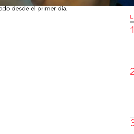
tulo de estreno de
'Corazón herido'
, la
ado desde el primer día.
L