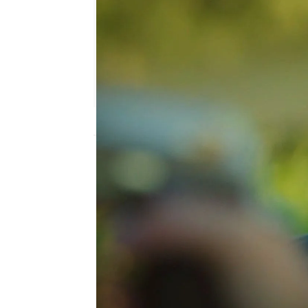
Nova
Publicado:
13 de febrero de 2023, 17:29
La boda de Firet con A
Hande que no imaginaba
decisión tras verla bes
superado todavía
y tom
Este sábado,
a partir de