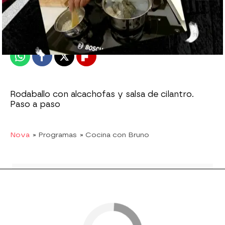
Nova
Publicado:
23 de febrero de 2011, 15:14
Whatsapp
Facebook
X
Flipboard
Rodaballo con alcachofas y salsa de cilantro.
Paso a paso
Nova
» Programas
» Cocina con Bruno