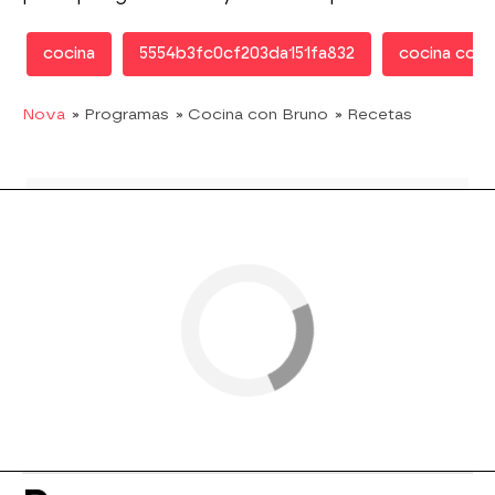
cocina
5554b3fc0cf203da151fa832
cocina con 
Nova
» Programas
» Cocina con Bruno
» Recetas