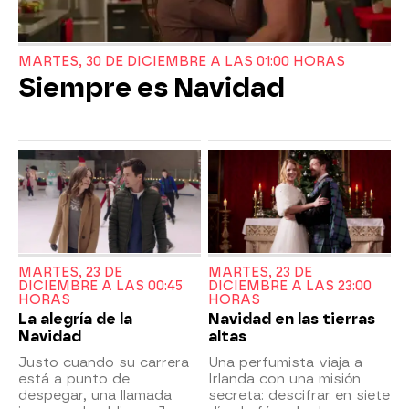
MARTES, 30 DE DICIEMBRE A LAS 01:00 HORAS
Siempre es Navidad
MARTES, 23 DE
MARTES, 23 DE
DICIEMBRE A LAS 00:45
DICIEMBRE A LAS 23:00
HORAS
HORAS
La alegría de la
Navidad en las tierras
Navidad
altas
Justo cuando su carrera
Una perfumista viaja a
está a punto de
Irlanda con una misión
despegar, una llamada
secreta: descifrar en siete