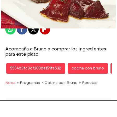
Nova
Publicado:
14 de febrero de 2012, 18:26
Whatsapp
Facebook
X
Flipboard
Acompaña a Bruno a comprar los ingredientes
para este plato.
5554b3fc0cf203da151fa832
cocina con bruno
r
Nova
» Programas
» Cocina con Bruno
» Recetas