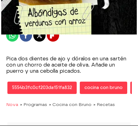
Nova
Publicado:
14 de noviembre de 2011, 17:05
Whatsapp
Facebook
X
Flipboard
Pica dos dientes de ajo y dóralos en una sartén
con un chorro de aceite de oliva. Añade un
puerro y una cebolla picados.
5554b3fc0cf203da151fa832
cocina con bruno
r
Nova
» Programas
» Cocina con Bruno
» Recetas