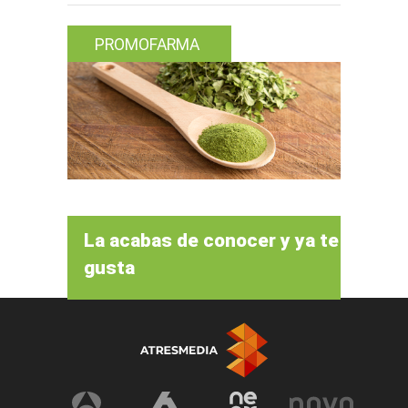
PROMOFARMA
La acabas de conocer y ya te
gusta