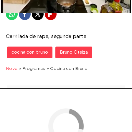
Publicado:
04 de marzo de 2011, 12:15
Whatsapp
Facebook
X
Flipboard
Carrillada de rape, segunda parte
cocina con bruno
Bruno Oteiza
Nova
» Programas
» Cocina con Bruno