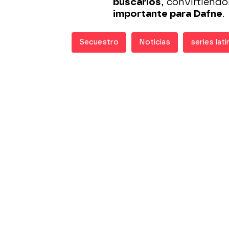
buscarlos
, convirtiéndo
importante para Dafne
.
Secuestro
Noticias
series lati