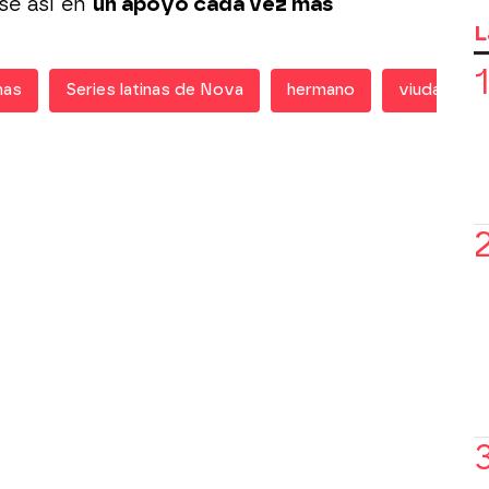
se así en
un apoyo cada vez más
L
nas
Series latinas de Nova
hermano
viuda