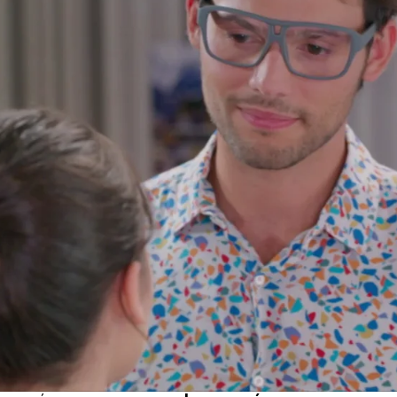
Whatsapp
Facebook
X
Flipboa
33
ombre de la inmobiliaria que por favor
 de Gael, pero las vueltas que ha dado
ocupado a Dafne.
Teme que su vida y la
igro
, por lo que ha decidido salir de ahí
to lo que estaba pasando,
Gael ha ido a