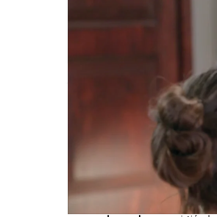
Nova
Madrid
Publicado:
19 de noviembre de 2021, 18:
Dafne
le ha pedido al h
le acerque a la empresa
en el trayecto han pre
de sus hijos esté en pel
cuanto antes.
En cuanto ha descubier