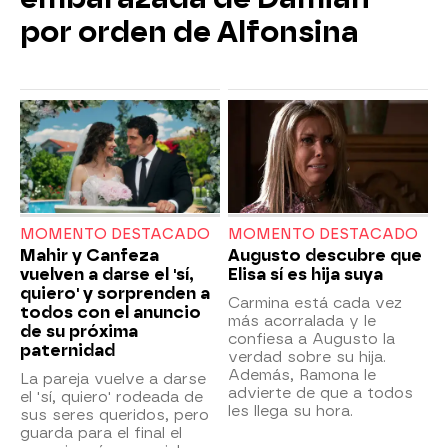
por orden de Alfonsina
MOMENTO DESTACADO
MOMENTO DESTACADO
Mahir y Canfeza
Augusto descubre que
vuelven a darse el 'sí,
Elisa sí es hija suya
quiero' y sorprenden a
Carmina está cada vez
todos con el anuncio
más acorralada y le
de su próxima
confiesa a Augusto la
paternidad
verdad sobre su hija.
Además, Ramona le
La pareja vuelve a darse
advierte de que a todos
el 'sí, quiero' rodeada de
les llega su hora.
sus seres queridos, pero
guarda para el final el