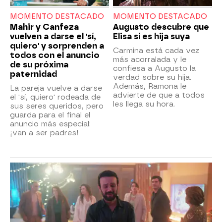
MOMENTO DESTACADO
MOMENTO DESTACADO
Mahir y Canfeza
Augusto descubre que
vuelven a darse el 'sí,
Elisa sí es hija suya
quiero' y sorprenden a
Carmina está cada vez
todos con el anuncio
más acorralada y le
de su próxima
confiesa a Augusto la
paternidad
verdad sobre su hija.
Además, Ramona le
La pareja vuelve a darse
advierte de que a todos
el 'sí, quiero' rodeada de
les llega su hora.
sus seres queridos, pero
guarda para el final el
anuncio más especial:
¡van a ser padres!