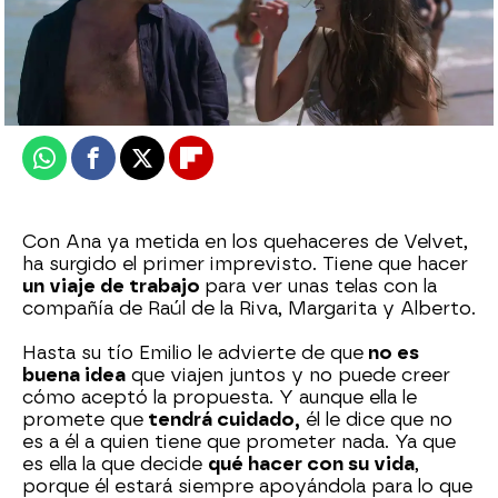
Nova
Publicado:
24 de enero de 2026, 17:00
Whatsapp
Facebook
X
Flipboard
Con Ana ya metida en los quehaceres de Velvet,
ha surgido el primer imprevisto. Tiene que hacer
un viaje de trabajo
para ver unas telas con la
compañía de Raúl de la Riva, Margarita y Alberto.
Hasta su tío Emilio le advierte de que
no es
buena idea
que viajen juntos y no puede creer
cómo aceptó la propuesta. Y aunque ella le
promete que
tendrá cuidado,
él le dice que no
es a él a quien tiene que prometer nada. Ya que
es ella la que decide
qué hacer con su vida
,
porque él estará siempre apoyándola para lo que