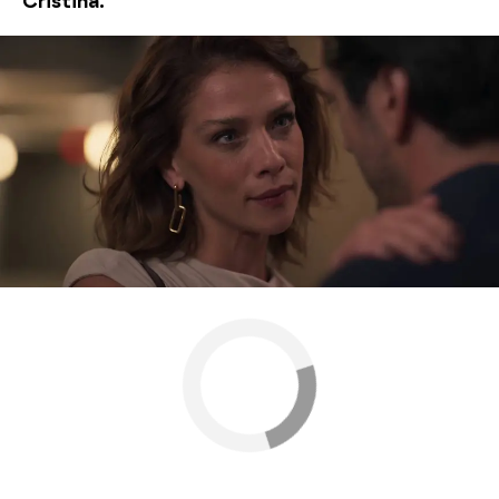
Cristina.
¡Casi los pilla juntos!
Nova
» Series
» Velvet el nuevo imperio
» Mejores
momentos