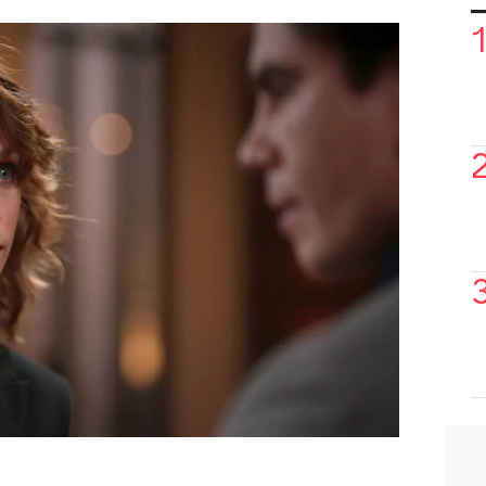
salido del centro
en el que estaba
e dinero a Valeria, ya que le dejó todos
ne nada. Y a cambio le cuenta la verdad
lberto.
ntera de que fue todo organizado para
abel
y quedarse con su hijo.