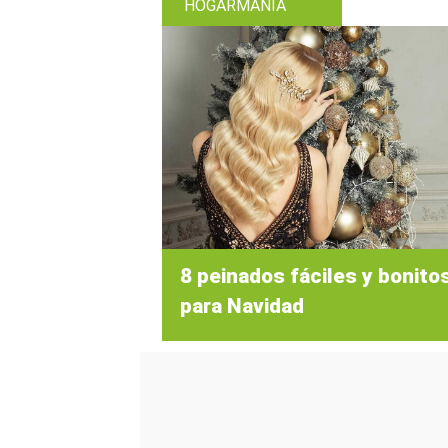
HOGARMANIA
8 peinados fáciles y bonito
para Navidad