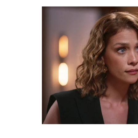
Por otro lado,
Gloria ha 
internada y ahora le pid
sus bienes y ella no tie
de Isable, la madre de A
En efecto, Valeria se e
quitarse del medio a Is