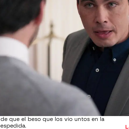
Whatsapp
Facebook
X
Flipboa
decisiones en Velvet
. Ahora lo que va
na.
Alberto le dice que no pueden
 hasta Cristina ha enfrentado de manera
que le ha plantado cara pero ha
razada por las demás chicas Velvet.
hacer
la vida un infierno a la pareja
. De
de que el beso que los vio untos en la
despedida.
L