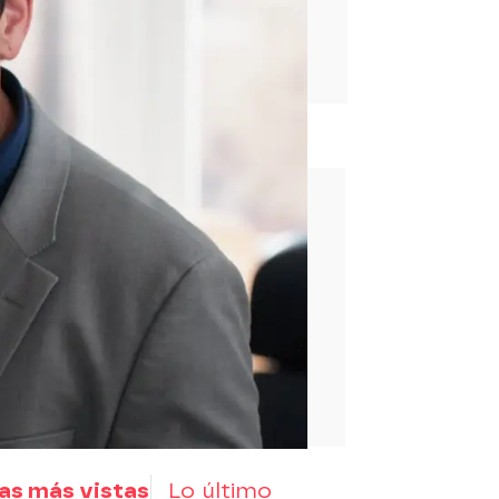
rd
as más vistas
Lo último