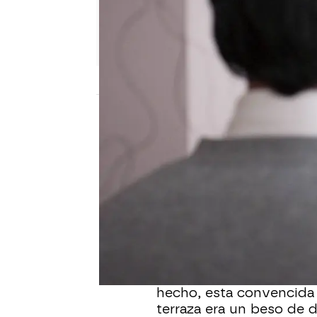
Nova
Publicado:
01 de marzo de 2026, 18:00
Cristina sigue tomando
a hacer es
despedir a A
prescindir de ella pero
directa a la costurera, 
terminado llorando y ab
Cristina tiene pensado 
hecho, esta convencida 
terraza era un beso de 