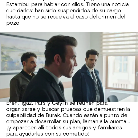
Estambul para hablar con ellos. Tiene una noticia
que darles: han sido suspendidos de su cargo
hasta que no se resuelva el caso del crimen del
pozo.
Los tres, sin entender nada, intentan
explicárselo, pero de nada sirven sus
justificaciones. El fiscal jefe va más allá y le dice
que él mismo se encargará de reabrir la
investigación y que cuando se resuelvan todo,
serán cesados definitivamente o trasladados a
otra jurisdicción. ¿Qué pasará ahora?, ¿Podrán
demostrar que todo es fruto de una trampa de
Yekta?
Eren, Ilgaz, Pars y Ceylin se reúnen para
organizarse y buscar pruebas que demuestren la
culpabilidad de Burak. Cuando están a punto de
empezar a desarrollar su plan, llaman a la puerta...
¡y aparecen allí todos sus amigos y familiares
para ayudarles con su cometido!