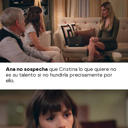
Ana piensa que se están riendo de ella otra vez,
pero Bárbara consigue
convencerla de que
necesitan su profesionalidad
en Velvet, porque
Raúl de la Riva también ha rechazado
incorporarse.
Aunque lo cierto de todo eso es que Cristina fue
a pedir a Raúl que vuelva y este le dijo que no,
porque es su amigo y no quiere ver cómo Ana le
hace daño.
Ana no sospecha
que Cristina lo que quiere no
es su talento si no hundirla precisamente por
ello.
¿Qué decidirá Ana? ¿Aceptará estar trabajando
con
Cristina como jefa
y con Alberto por ahí?
Nova
» Series
» Velvet el nuevo imperio
» Mejores