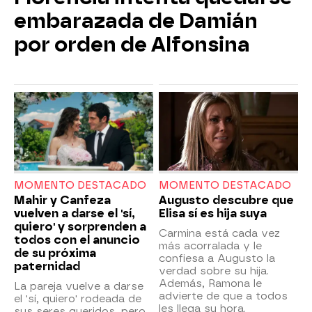
embarazada de Damián
por orden de Alfonsina
MOMENTO DESTACADO
MOMENTO DESTACADO
Mahir y Canfeza
Augusto descubre que
vuelven a darse el 'sí,
Elisa sí es hija suya
quiero' y sorprenden a
Carmina está cada vez
todos con el anuncio
más acorralada y le
de su próxima
confiesa a Augusto la
paternidad
verdad sobre su hija.
Además, Ramona le
La pareja vuelve a darse
advierte de que a todos
el 'sí, quiero' rodeada de
les llega su hora.
sus seres queridos, pero