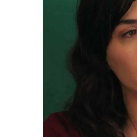
Nova
Publicado:
03 de marzo de 2026, 23:00
Tufan busca respuestas
Civan que Nur es su mad
el exfutbolista visita e
lo crio entre basuras y 
madre del joven. Ella le
un hijo.
"Es mi vida"
, le 