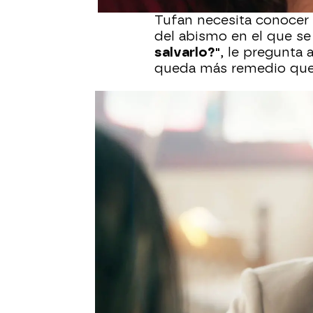
Tufan necesita conocer l
del abismo en el que se
salvarlo?"
, le pregunta 
queda más remedio que 
De regreso a la mansión
reacción, pero ya no pu
biológica de Civan
y que
Sin embargo, cuando él 
asegura que
fue fruto d
que se trata de Mali.
Para justificarse, Nur i
pequeño en el vertedero
sobreviviera
y que, cua
por miedo a que la aba
Hilmi cuando quiso recu
mismo contigo", le repr