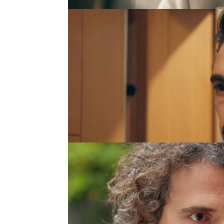
Pero Tufan ya no cree e
mentiras y de las mani
decisión definitiva:
se v
comunica a Serap,
su an
Tras la ruptura,
Nur se r
sucedido.
Él se enfurec
Civan es fruto de una v
públicamente que es su
que interceda por ella a
Mali, siempre sometido 
y
repite la versión de la
el secreto para protegerl
pero finalmente termina
grande.
¿Hasta dónde es
sostener su engaño?