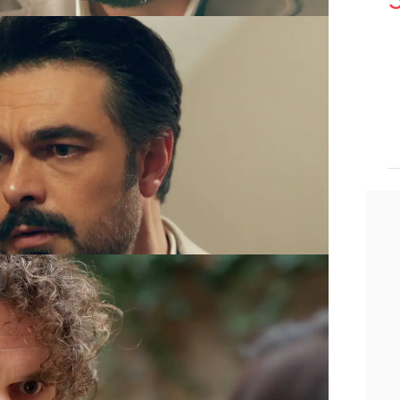
n sus excusas. Cansado de las
pulaciones de su esposa, toma una
a a divorciar de ella y así se lo
tigua novia.
eúne a solas con Mali para contarle lo
e al saber que ahora todos creen que
iolación y que
nunca podrá reconocer
 verdadero padre.
Aun así, Nur le pide
nte el joven.
a la voluntad de Nur, habla con Civan
 violación,
asegurando que guardaron
o. Al principio, el joven desconfía,
 creyéndolo. La mentira se hace más
tá dispuesta a llegar Nur para