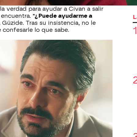
a verdad para ayudar a Civan a salir
 encuentra.
"¿Puede ayudarme a
L
a Güzide. Tras su insistencia, no le
confesarle lo que sabe.
,
Tufan se enfrenta a Nur.
Ella teme su
ede negarlo:
admite que es la madre
 se lo ocultó por miedo a perderlo.
le pregunta por el padre, le miente y
e una violación,
en lugar de confesar
nventa una historia: explica que
dejó al
 porque era la única forma de que
ndo inició su relación con Tufan,
calló
ndonara,
como, según ella, intentó hacer
perar al niño. "Temía que me pasara lo
ocha.