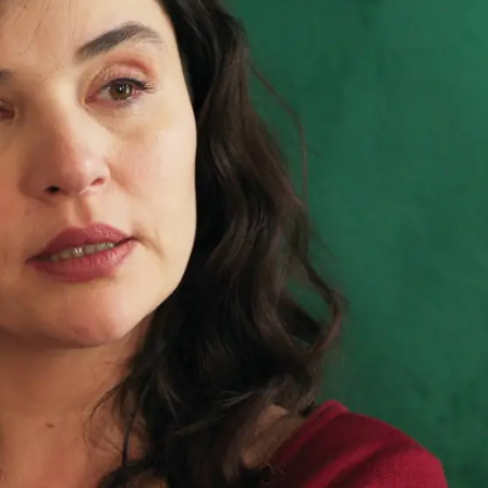
Whatsapp
Facebook
X
Flipboa
 después de que Güzide le revelara a
re biológica.
Decidido a aclararlo todo,
l vertedero para hablar con la mujer que
averiguar si su esposa es realmente la
 confiesa que, para ella, Civan es como
asegura.