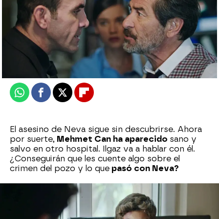
Nova
Publicado:
24 de febrero de 2026, 17:26
Whatsapp
Facebook
X
Flipboard
El asesino de Neva sigue sin descubrirse. Ahora
por suerte,
Mehmet Can ha aparecido
sano y
salvo en otro hospital. Ilgaz va a hablar con él.
¿Conseguirán que les cuente algo sobre el
crimen del pozo y lo que
pasó con Neva?
Pars sigue muy dolido por la muerte de su
hermana y la emprende a gritos contra Yekta.
Las imágenes de unas cámaras de seguridad han