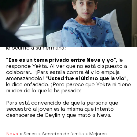
explicado por qué el cadáver de Neva tenía el
pelo de otro color y además, que
se vio con
Yekta antes de morir.
El fiscal no se anda con rodeos y le pregunta
directamente por qué se vio con Neva hace dos
semanas en el parque. ¡Necesita descubrir lo que
le ocurrió a su hermana!
“
Ese es un tema privado entre Neva y yo
”, le
responde Yekta. Al ver que no está dispuesto a
colaborar… ¡Pars estalla contra él y lo empuja
amenazándolo! “
Usted fue el último que la vio
”,
le dice enfadado. ¡Pero parece que Yekta ni tiene
ni idea de lo que le ha pasado!
Pars está convencido de que la persona que
secuestró al joven es la misma que intentó
deshacerse de Ceylin y que mató a Neva.
Nova
» Series
» Secretos de familia
» Mejores