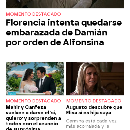
MOMENTO DESTACADO
Florencia intenta quedarse
embarazada de Damián
por orden de Alfonsina
MOMENTO DESTACADO
MOMENTO DESTACADO
Mahir y Canfeza
Augusto descubre que
vuelven a darse el 'sí,
Elisa sí es hija suya
quiero' y sorprenden a
Carmina está cada vez
todos con el anuncio
más acorralada y le
de su próxima