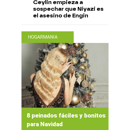
Ceylin empieza a
sospechar que Niyazi es
el asesino de Engin
HOGARMANIA
8 peinados fáciles y bonitos
para Navidad