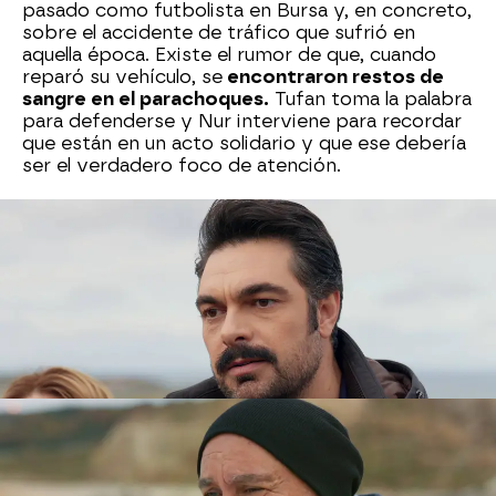
pasado como futbolista en Bursa y, en concreto,
sobre el accidente de tráfico que sufrió en
aquella época. Existe el rumor de que, cuando
reparó su vehículo, se
encontraron restos de
sangre en el parachoques.
Tufan toma la palabra
para defenderse y Nur interviene para recordar
que están en un acto solidario y que ese debería
ser el verdadero foco de atención.
Pero el escándalo no termina ahí. Cuando Melih y
Arzu llegan al evento, Nur les presenta a Güzide
y a Neco. Él, aprovechando la distracción,
sustrae el valioso reloj del padre de Ceren.
La
amante de Mali se percata del robo y sabe que,
cuando el empresario lo descubra, estallará en
cólera.
Y la guinda del pastel la pone
Civan, que se
presenta en la fiesta en estado de embriaguez.
Su comportamiento
avergüenza