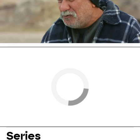
profundamente a Ela y a Neco,
que, indignados,
deciden abandonar el evento.
Nova
» Series
» Leyla
» Mejores momentos
Series