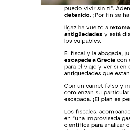
Ceylin consigue que
Ilg
puedo vivir sin ti”. Ade
detenido.
¡Por fin se ha
Ilgaz ha vuelto a
retomar
antigüedades
y está di
los culpables.
El fiscal y la abogada, j
escapada a Grecia
con e
para el viaje y ver si en 
antigüedades que están
Con un carnet falso y n
comienzan su particular
escapada. ¡El plan es pe
Los fiscales, acompañad
en “una improvisada gaso
científica para analizar