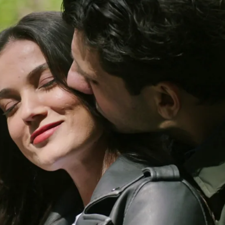
Whatsapp
Facebook
X
Flipboa
z, Ceylin intenta demostrar que todas las
ue todo
se trata de un complot.
La
rar que la firma de Ilgaz fue
e puede firmar dos veces de la misma