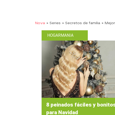
Nova
» Series
» Secretos de familia
» Mejo
HOGARMANIA
8 peinados fáciles y bonito
para Navidad