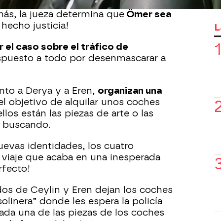
az quede libre:
“Lo he hecho porque no
más, la jueza determina que
Ömer sea
 hecho justicia!
L
 el caso sobre el tráfico de
spuesto a todo por desenmascarar a
unto a Derya y a Eren,
organizan una
l objetivo de alquilar unos coches
ellos están las piezas de arte o las
 buscando.
uevas identidades, los cuatro
 viaje que acaba en una inesperada
rfecto!
os de Ceylin y Eren dejan los coches
linera” donde les espera la policía
 cada una de las piezas de los coches