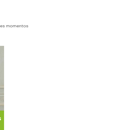
res momentos
s