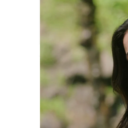
Nova
Publicado:
31 de marzo de 2026, 12:00
En el juicio contra Ilga
pruebas son falsas y q
abogada consigue demost
falsificada ya que nadi
manera.