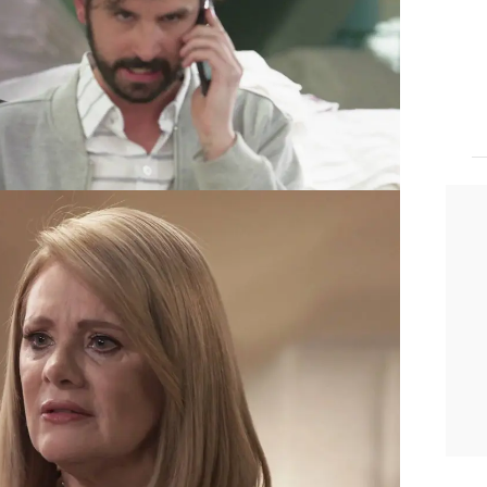
xige que deje de acosarla
o, de lo
ada a pedirle a su padre que lo despida.
habla con Elena sobre su embarazo
y le
 espera es de Gerardo o de Renzo. La
finge sentirse humillada por el
vida no es asunto tuyo"
, le dice a su
o tiene nada en contra de que
n Renzo, pero lo que
le parece mal es
e él
y siga afirmando que el bebé que
erando es de Gerardo y de nadie más —
 sí.