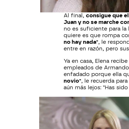
denunciar si no vuelve
Al final,
consigue que e
Juan y no se marche con
no es suficiente para l
quiere es que rompa con
no hay nada"
, le respon
entre en razón, pero su
Ya en casa, Elena recibe
empleados de Armando e
enfadado porque ella qu
novio"
, le recuerda par
aún más lejos: "Has sido
Lo que Renzo no sabe 
conversación. La mujer
hija ha mantenido un affa