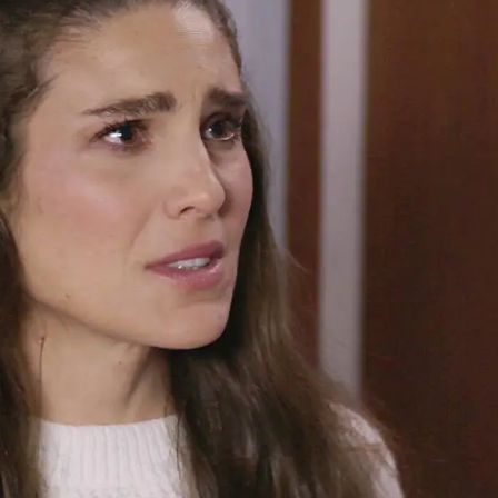
Whatsapp
Facebook
X
Flipboa
 a perder a Gerardo
y lo amenaza con
 contarles que Ángela mató al
e él enterró su cuerpo para evitar
 a la cárcel. El joven médico intenta
que le está mintiendo.
"Te voy a