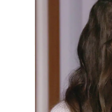
Nova
Publicado:
03 de junio de 2026, 21:15
Elena no está dispuesta
acudir a la policía para
comandante Fuentes y qu
que su progenitora fuera
negarlo, pero ella sabe 