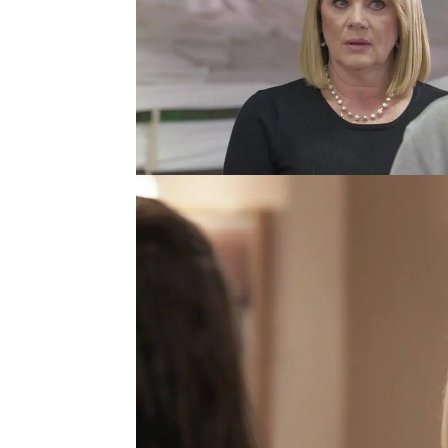
Desesperada,
Elena le e
contrario, se verá oblig
Al llegar a casa,
Estela 
pregunta si el hijo que
joven entra en cólera y
comentario.
"Lo que yo haga con mi 
madre.
Estela le asegura que n
mantenga un affaire co
que esté embarazada d
espera es de Gerardo.
—El hijo que estoy esp
responde Elena, fuera de