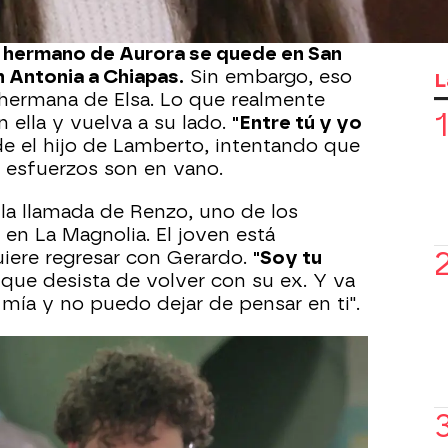
s conmigo
", le advierte la hija de Estela.
l hermano de Aurora se quede en San
 Antonia a Chiapas.
Sin embargo, eso
L
a hermana de Elsa. Lo que realmente
 ella y vuelva a su lado.
"Entre tú y yo
de el hijo de Lamberto, intentando que
s esfuerzos son en vano.
 la llamada de Renzo, uno de los
n La Magnolia. El joven está
iere regresar con Gerardo.
"Soy tu
a que desista de volver con su ex. Y va
 mía y no puedo dejar de pensar en ti".
es que
Estela
está escuchando la
se queda de piedra al descubrir que su
ire con él.