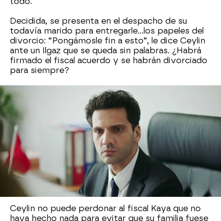
todo.
Decidida, se presenta en el despacho de su
todavía marido para entregarle…los papeles del
divorcio: “Pongámosle fin a esto”, le dice Ceylin
ante un Ilgaz que se queda sin palabras. ¿Habrá
firmado el fiscal acuerdo y se habrán divorciado
para siempre?
La respuesta de Ceylin tras los reproches de
Ilgaz: “¿Tantas ganas tienes de divorciarte?”
La abogada no se presentó al juicio en el que
tenía que firmar para poner fin a su matrimonio.
Parece que no hay vuelta a atrás. Ceylin le ha
entregado a Ilgaz los papeles de divorcio. La
joven no puede más y cree que ya nos hay nada
que pueda salvar su relación.
Ceylin no puede perdonar al fiscal Kaya que no
haya hecho nada para evitar que su familia fuese