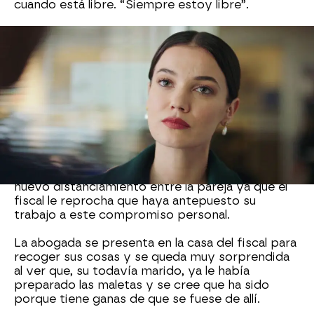
cuando está libre. “Siempre estoy libre”.
Ceylin recoge sus cosas de la casa de Ilgaz y el
fiscal se queda hundido: “Sabes lo mucho que te
quiero”
La pareja ha decidido separarse, aunque todavía
no han firmado los papeles del divorcio.
Ceylin le entregó a Ilgaz los papeles del divorcio,
pero cuando tenían que ir al juzgado a firmar...
¡ella no se presentó! Esta situación provocó un
nuevo distanciamiento entre la pareja ya que el
fiscal le reprocha que haya antepuesto su
trabajo a este compromiso personal.
La abogada se presenta en la casa del fiscal para
recoger sus cosas y se queda muy sorprendida
al ver que, su todavía marido, ya le había
preparado las maletas y se cree que ha sido
porque tiene ganas de que se fuese de allí.