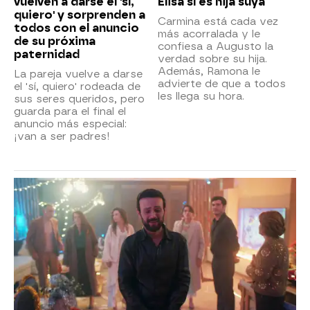
vuelven a darse el 'sí,
Elisa sí es hija suya
quiero' y sorprenden a
Carmina está cada vez
todos con el anuncio
más acorralada y le
de su próxima
confiesa a Augusto la
paternidad
verdad sobre su hija.
Además, Ramona le
La pareja vuelve a darse
advierte de que a todos
el 'sí, quiero' rodeada de
les llega su hora.
sus seres queridos, pero
guarda para el final el
anuncio más especial:
¡van a ser padres!