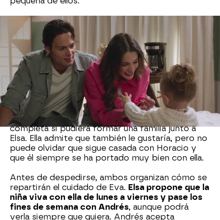
pequeña de ellos.
Poco después,
Verónica fallece.
Mientras tanto,
Andrés y Elsa lo preparan todo para regresar a
San Juan y reunirse con sus familias. Antes de
partir, aprovechan un momento a solas con Eva
para disfrutar de su compañía y
celebrar que,
por fin, han recuperado a su hija.
Ya en el aeropuerto, Andrés no puede ocultar su
felicidad por haber recuperado a la pequeña. Sin
embargo, reconoce que su felicidad sería
completa si pudiera formar una familia junto a
Elsa. Ella admite que también le gustaría, pero no
puede olvidar que sigue casada con Horacio y
que él siempre se ha portado muy bien con ella.
Antes de despedirse, ambos organizan cómo se
repartirán el cuidado de Eva.
Elsa propone que la
niña viva con ella de lunes a viernes y pase los
fines de semana con Andrés
, aunque podrá
verla siempre que quiera. Andrés acepta