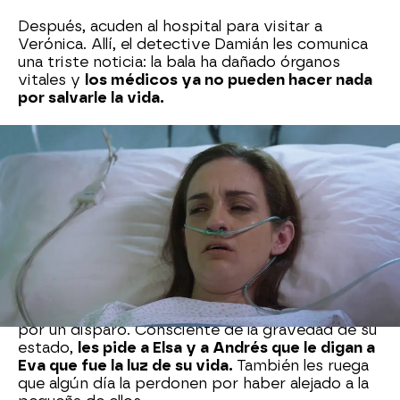
Después, acuden al hospital para visitar a
Verónica. Allí, el detective Damián les comunica
una triste noticia: la bala ha dañado órganos
vitales y
los médicos ya no pueden hacer nada
por salvarle la vida.
Durante la visita, Verónica les explica que
abandonaron Guadalajara porque Jaime la
engañó haciéndole creer que ellos querían
arrebatarles a Eva. Más tarde, él terminó
confesándole que
habían huido porque estaba
involucrado en negocios turbios
y unos
mafiosos lo buscaban por una importante deuda.
Finalmente, los criminales dieron con ellos y
Verónica recibió la peor parte al ser alcanzada
por un disparo. Consciente de la gravedad de su
estado,
les pide a Elsa y a Andrés que le digan a
Eva que fue la luz de su vida.
También les ruega
que algún día la perdonen por haber alejado a la