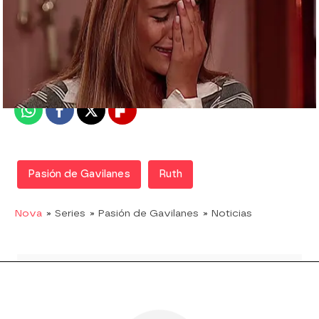
Nova
Madrid
Publicado:
11 de agosto de 2017, 16:53
Whatsapp
Facebook
X
Flipboard
Pasión de Gavilanes
Ruth
Nova
» Series
» Pasión de Gavilanes
» Noticias