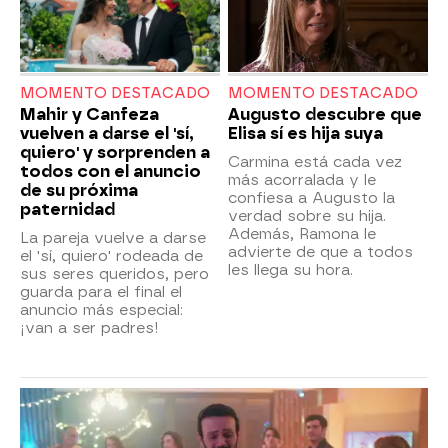
MOMENTO DESTACADO
MOMENTO DESTACADO
Mahir y Canfeza
Augusto descubre que
vuelven a darse el 'sí,
Elisa sí es hija suya
quiero' y sorprenden a
Carmina está cada vez
todos con el anuncio
más acorralada y le
de su próxima
confiesa a Augusto la
paternidad
verdad sobre su hija.
Además, Ramona le
La pareja vuelve a darse
advierte de que a todos
el 'sí, quiero' rodeada de
les llega su hora.
sus seres queridos, pero
guarda para el final el
anuncio más especial:
¡van a ser padres!