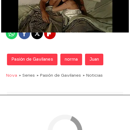
Nova
Madrid
Publicado:
09 de octubre de 2017, 22:05
Whatsapp
Facebook
X
Flipboard
Pasión de Gavilanes
norma
Juan
Nova
» Series
» Pasión de Gavilanes
» Noticias