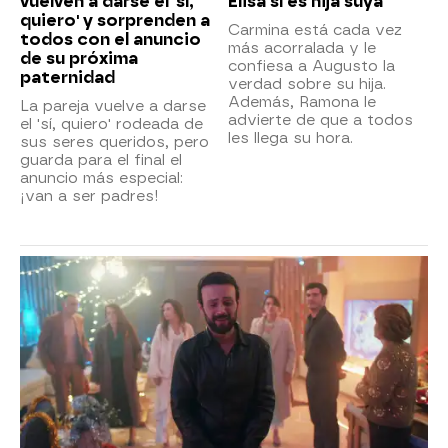
vuelven a darse el 'sí,
Elisa sí es hija suya
quiero' y sorprenden a
Carmina está cada vez
todos con el anuncio
más acorralada y le
de su próxima
confiesa a Augusto la
paternidad
verdad sobre su hija.
Además, Ramona le
La pareja vuelve a darse
advierte de que a todos
el 'sí, quiero' rodeada de
les llega su hora.
sus seres queridos, pero
guarda para el final el
anuncio más especial:
¡van a ser padres!