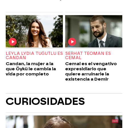
LEYLA LYDIA TUĞUTLU ES
SERHAT TEOMAN ES
CANDAN
CEMAL
Candan, la mujer a la
Cemal es el vengativo
que Öykü le cambia la
expresidiario que
vida por completo
quiere arruinarle la
existencia a Demir
CURIOSIDADES