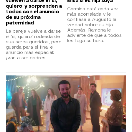
vuelven a darse el 'sí,
Elisa sí es hija suya
quiero' y sorprenden a
Carmina está cada vez
todos con el anuncio
más acorralada y le
de su próxima
confiesa a Augusto la
paternidad
verdad sobre su hija.
Además, Ramona le
La pareja vuelve a darse
advierte de que a todos
el 'sí, quiero' rodeada de
les llega su hora.
sus seres queridos, pero
guarda para el final el
anuncio más especial:
¡van a ser padres!