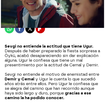
Nova
Publicado:
13 de enero de 2023, 16:34
Whatsapp
Facebook
X
Flipboard
Sevgi no entiende la actitud que tiene Ugur.
Después de haber preparado la fiesta sorpresa a
Öykü, acabó desapareciendo sin dar explicación
alguna. Ugur le confiesa que tiene un mal
presentimiento por la actitud de Cemal y Demir.
Sevgi no entiende el motivo de enemistad entre
Demir y Cemal
y Ugur le cuenta lo que sucedió
años atrás entre ellos. Pero Ugur le confiesa que
se alegra del camino que han recorrido aunque
haya sido largo y duro, porque
gracias a ese
camino la ha podido conocer.