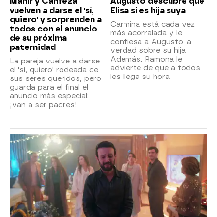
Mahir y Canfeza
Augusto descubre que
vuelven a darse el 'sí,
Elisa sí es hija suya
quiero' y sorprenden a
Carmina está cada vez
todos con el anuncio
más acorralada y le
de su próxima
confiesa a Augusto la
paternidad
verdad sobre su hija.
Además, Ramona le
La pareja vuelve a darse
advierte de que a todos
el 'sí, quiero' rodeada de
les llega su hora.
sus seres queridos, pero
guarda para el final el
anuncio más especial:
¡van a ser padres!