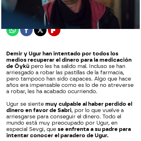
Publicado:
11 de enero de 2023, 16:34
Whatsapp
Facebook
X
Flipboard
Demir y Ugur han intentado por todos los
medios recuperar el dinero para la medicación
de Öykü
pero les ha salido mal. Incluso se han
arriesgado a robar las pastillas de la farmacia,
pero tampoco han sido capaces. Algo que hace
años era impensable como es lo de no atreverse
a robar, les ha acabado ocurriendo.
Ugur se siente
muy culpable al haber perdido el
dinero en favor de Sabri
, por lo que vuelve a
arriesgarse para conseguir el dinero. Todo el
mundo está muy preocupado por Ugur, en
especial Sevgi, que
se enfrenta a su padre para
intentar conocer el paradero de Ugur.