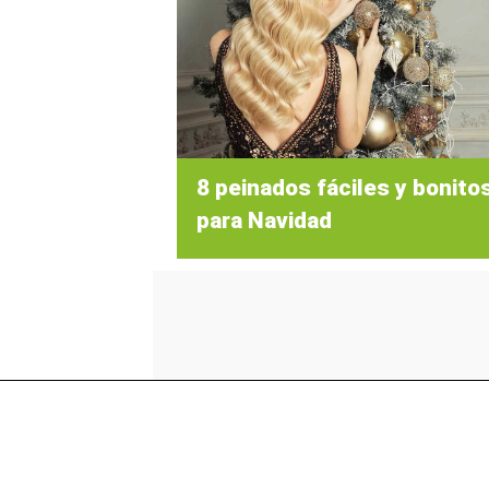
8 peinados fáciles y bonito
para Navidad