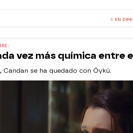
EN DIR
BRE
da vez más química entre e
r, Candan se ha quedado con Öykü.