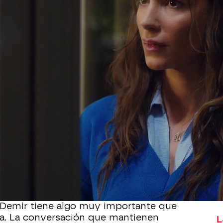
Whatsapp
Facebook
X
Flipboa
4
día trabajando y al regresar a casa se
as escenas más dulces
al encontrarse a
alón donde se han quedado dormidas
a a su cama, Demir se deja de rodeos y
imple y apasionado:
"Quédate por
Demir tiene algo muy importante que
ria. La conversación que mantienen
L