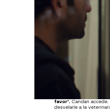
Nova
Publicado:
12 de diciembre de 2022, 16:3
Demir ha estado todo el 
sorprende con
una de l
Öykü y Candan en el s
en el sofá de su casa.
Tras llevar a la pequeñ
le suelta a Candan un s
favor".
Candan accede. 
desvelarle a la veterina