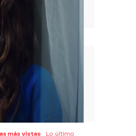
rd
as más vistas
Lo último