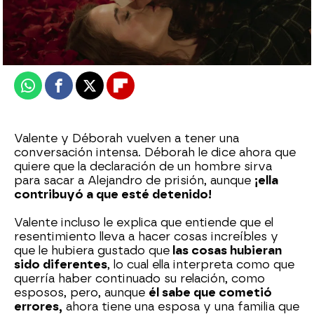
Nova
Publicado:
30 de mayo de 2026, 17:00
Whatsapp
Facebook
X
Flipboard
Valente y Déborah vuelven a tener una
conversación intensa. Déborah le dice ahora que
quiere que la declaración de un hombre sirva
para sacar a Alejandro de prisión, aunque
¡ella
contribuyó a que esté detenido!
Valente incluso le explica que entiende que el
resentimiento lleva a hacer cosas increíbles y
que le hubiera gustado que
las cosas hubieran
sido diferentes
, lo cual ella interpreta como que
querría haber continuado su relación, como
esposos, pero, aunque
él sabe que cometió
errores,
ahora tiene una esposa y una familia que