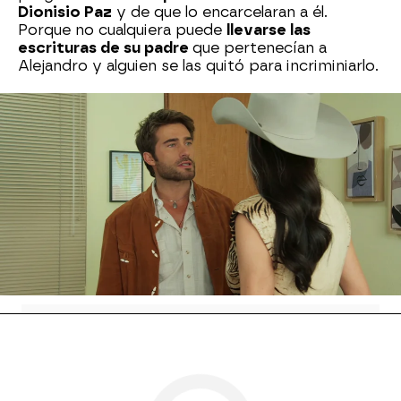
Dionisio Paz
y de que lo encarcelaran a él.
Porque no cualquiera puede
llevarse las
escrituras de su padre
que pertenecían a
Alejandro y alguien se las quitó para incriminiarlo.
Déborah se hace la víctima una vez más
sobre
todo con su sobrino al que ha cuidado desde
pequeño. Ella lo niega todo y de hecho
le dice
que sospecharía de Alito
. ¿La creerá Alejandro?
Nova
» Series
» Me atrevo a amarte
» Mejores
momentos