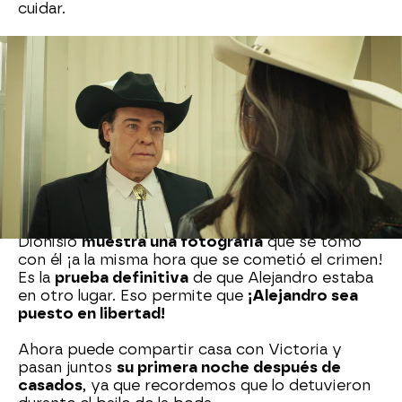
cuidar.
Pero a Déborah
no le vale
con que acepte que
se equivocó. Ella piensa que todavía tiene una
oportunidad de vivir su historia de amor con
Valente. Sin embargo el hombre solo le ofrece
ayudarle a
acercarse a Gabino
y ella acepta el
trato pero si lo hacen juntos, como si fueran una
familia.
El señor ermitaño que estuvo con Alejandro
antes de su boda y durante el asesinato de
Dionisio
muestra una fotografía
que se tomó
con él ¡a la misma hora que se cometió el crimen!
Es la
prueba definitiva
de que Alejandro estaba
en otro lugar. Eso permite que
¡Alejandro sea
puesto en libertad!
Ahora puede compartir casa con Victoria y
pasan juntos
su primera noche después de
casados
, ya que recordemos que lo detuvieron