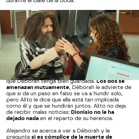
durante el baile de la boda.
Los que no están
nada contentos son Déborah
y Alito
por la liberación de Alejandro. La mujer
regaña al chico porque su responsabilidad era
evitar que se conociera que alguien provocó el
crimen para culpar a Alejandro
, que es lo que
teme que va a pasar ahora. Y sabe que Alejandro
no parará hasta dar con la verdad.
Alito piensa que la única prueba que puede
condenarlo es la bolsa con la ropa que espera
que Déborah tenga bien guardada.
Los dos se
amenazan mutuamente
, Déborah le advierte de
que si da un paso en falso se va a hundir solo,
pero Alito le dice que ella está tan implicada
como él y que se hundirán juntos. Alito no deja
de recibir malas noticias:
Dionisio no le ha
dejado nada
en el reparto de su herencia.
Alejandro se acerca a ver a Déborah y le
pregunta
si es cómplice de la muerte de