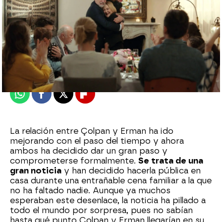
Nova
Publicado:
10 de octubre de 2024, 23:43
Whatsapp
Facebook
X
Flipboard
La relación entre Çolpan y Erman ha ido
mejorando con el paso del tiempo y ahora
ambos ha decidido dar un gran paso y
comprometerse formalmente.
Se trata de una
gran noticia
y han decidido hacerla pública en
casa durante una entrañable cena familiar a la que
no ha faltado nadie. Aunque ya muchos
esperaban este desenlace, la noticia ha pillado a
todo el mundo por sorpresa, pues no sabían
hasta qué punto Çolpan y Erman llegarían en su