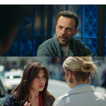
Al día siguiente,
Sanem es consciente del
enorme error q
ue ha cometido en la cena
familiar y se sincera con su hermana Azra. Ella
también se queda sorprendida al descubrir que
su hermana se ha casado en secreto con Boran.
Ahora toma sentido la reacción de Boran tras el
espectáculo ocurrido en la noche anterior.
Sanem le pide ayuda a su hermana para intentar
arreglar el malentendido y salvar su matrimonio.
Nova
» Series
» La ley del amor
» Mejores momentos