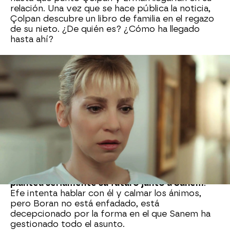
relación. Una vez que se hace pública la noticia,
Çolpan descubre un libro de familia en el regazo
de su nieto. ¿De quién es? ¿Cómo ha llegado
hasta ahí?
Cuando lo abren descubren que es de Sanem y
Boran. Todos se quedan de piedra porque no
esperaban la noticia. Pero
lo peor es la reacción
de Sanem
que, decidida a intentar que no
descubran su secreto, se encara con Boran y le
hace quedar en ridículo delante de todos.
Boran
se siente dolido
, porque lo que parecía una
broma de Sanem se ha convertido, a ojos del
resto en una bronca humillante por todo lo alto.
Por eso
Boran se marcha de la fiesta y se
plantea seriamente su futuro junto a Sanem
.
Efe intenta hablar con él y calmar los ánimos,
pero Boran no está enfadado, está
decepcionado por la forma en el que Sanem ha
gestionado todo el asunto.