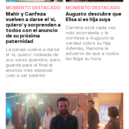
MOMENTO DESTACADO
MOMENTO DESTACADO
Mahir y Canfeza
Augusto descubre que
vuelven a darse el 'sí,
Elisa sí es hija suya
quiero' y sorprenden a
Carmina está cada vez
todos con el anuncio
más acorralada y le
de su próxima
confiesa a Augusto la
paternidad
verdad sobre su hija.
Además, Ramona le
La pareja vuelve a darse
advierte de que a todos
el 'sí, quiero' rodeada de
les llega su hora.
sus seres queridos, pero
guarda para el final el
anuncio más especial:
¡van a ser padres!