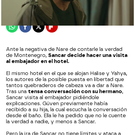
Madrid
Publicado:
10 de abril de 2022, 01:04
Whatsapp
Facebook
X
Flipboard
Ante la negativa de Nare de contarle la verdad
de Montenegro,
Sancar decide hacer una visita
al embajador en el hotel.
El mismo hotel en el que se alojan Halise y Yahya,
los autores de la posible puesta en libertad que
tantos quebraderos de cabeza va a dar a Nare.
Tras una
tensa conversación con su hermano
,
Sancar visita al embajador pidiéndole
explicaciones. Güven previamente había
recibido a su hija, la cual escucha la conversación
desde el baño. Ella le ha pedido que no le cuente
la verdad a nadie, y menos a Sancar.
Pero la ira de Sancar no tiene límites y ataca a