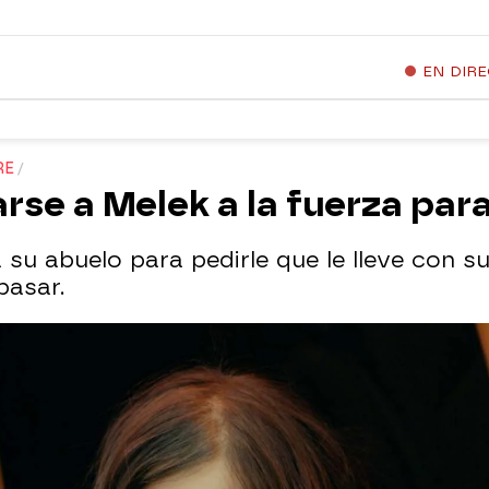
EN DIR
RE
arse a Melek a la fuerza par
a su abuelo para pedirle que le lleve con 
pasar.