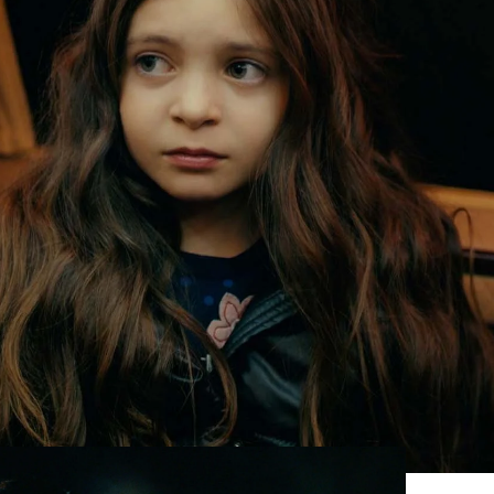
Whatsapp
Facebook
X
Flipboa
19
la
y también siente de que nadie la
uidas de su padre por la noche, han
 nadie la quiere, aunque sea justo lo
erte delante de su padre, para evitar
o
ella lo hace en silencio.
oglu se ha escapado de la
mansión en