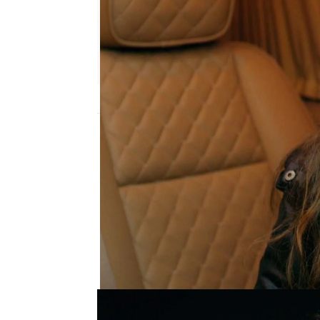
Almudena Carranza
Madrid
Publicado:
05 de noviembre de 2022, 23:
Melek se siente muy so
quiere. Las continuas h
hecho creer a Melek que
contrario. Se hace la fu
que siga sufriendo, per
Por eso la pequeña Efe