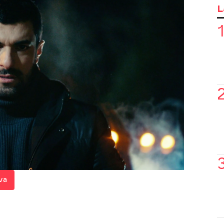
ara confirmar que su padre está ahí
L
ace mucho daño a la pequeña, que
 su abuelo y pedirle que la lleve con
ncipio ha querido llevarse a su nieta,
lla, y ahora al verla llorar ha
rfecta.
se sin despedirse de su padre y de su
uiere evitar, ya que si lo hace, Sancar
justo lo que pasa cuando se entera de
la mansión y junto a Mavi
salen a buscar
Güven a Melek fuera del país?
va