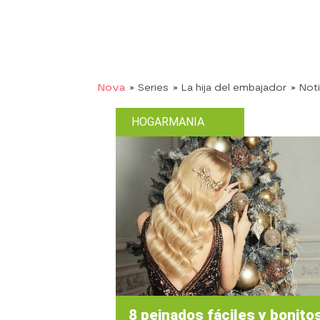
Nova
» Series
» La hija del embajador
» Not
HOGARMANIA
8 peinados fáciles y bonito