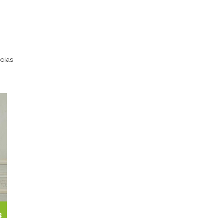
icias
s