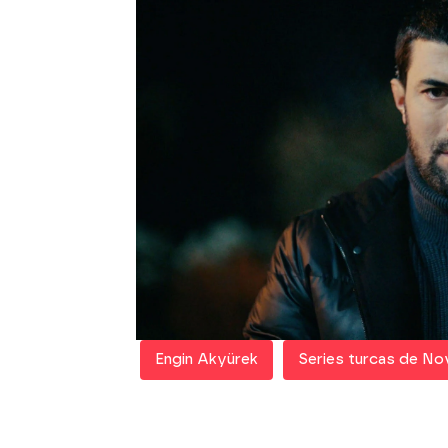
dirección a la cabaña
, p
con Mavi. Este hecho h
decide huir al hotel con
Nare.
Güven desde el pri
tanto con Nare como sin e
encontrado la
excusa pe
Pero
Melek no quiere ir
familia,
algo que Güven q
le interceptará. Que es 
que su hija no está en 
a la pequeña.
¿Se llevará finalmente 
Engin Akyürek
Series turcas de No