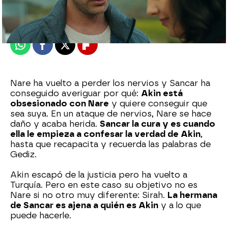
Madrid
Publicado:
23 de abril de 2022, 23:34
Whatsapp
Facebook
X
Flipboard
Nare ha vuelto a perder los nervios y Sancar ha
conseguido averiguar por qué:
Akin está
obsesionado con Nare
y quiere conseguir que
sea suya. En un ataque de nervios, Nare se hace
daño y acaba herida.
Sancar la cura y es cuando
ella le empieza a confesar la verdad de Akin
,
hasta que recapacita y recuerda las palabras de
Gediz.
Akin escapó de la justicia pero ha vuelto a
Turquía. Pero en este caso su objetivo no es
Nare si no otro muy diferente: Sirah.
La hermana
de Sancar es ajena a quién es Akin
y a lo que
puede hacerle.