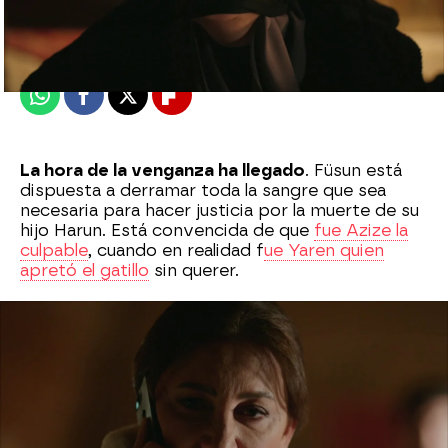
Madrid
Publicado:
29 de agosto de 2021, 06:01
Whatsapp
Facebook
X
Flipboard
La hora de la venganza ha llegado
. Füsun está
dispuesta a derramar toda la sangre que sea
necesaria para hacer justicia por la muerte de su
hijo Harun. Está convencida de que
fue Azize la
culpable
, cuando en realidad f
ue Yaren quien
apretó el gatillo
sin querer.
"Uno de tus seres más queridos será
asesinado"
, ha sentenciado Füsun.
Nasuh, Miran
o Hazar
será el elegido para hacer sufrir a Azize.
¿A quién habrá elegido para llevar a cabo su
venganza? Descúbrelo en el vídeo.