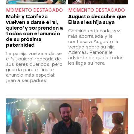
MOMENTO DESTACADO
MOMENTO DESTACADO
Mahir y Canfeza
Augusto descubre que
vuelven a darse el 'sí,
Elisa sí es hija suya
quiero' y sorprenden a
Carmina está cada vez
todos con el anuncio
más acorralada y le
de su próxima
confiesa a Augusto la
paternidad
verdad sobre su hija.
Además, Ramona le
La pareja vuelve a darse
advierte de que a todos
el 'sí, quiero' rodeada de
les llega su hora.
sus seres queridos, pero
guarda para el final el
anuncio más especial:
¡van a ser padres!