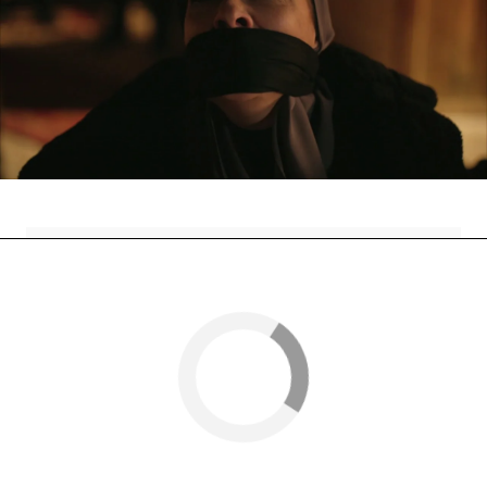
Ahora
la vida de Azra y la de Miran corren
peligro
. ¿Lograrán salvarse?
verdad
Noticias
Madre
Miran Aslanbey
Nova
» Series
» Hercai
» Momentos