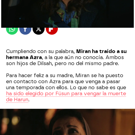
Madrid
Publicado:
29 de agosto de 2021, 06:02
Whatsapp
Facebook
X
Flipboard
Cumpliendo con su palabra,
Miran ha traído a su
hermana Azra
, a la que aún no conocía. Ambos
son hijos de Dilsah, pero no del mismo padre.
Para hacer feliz a su madre, Miran se ha puesto
en contacto con Azra para que venga a pasar
una temporada con ellos. Lo que no sabe es que
ha sido elegido por Füsun para vengar la muerte
de Harun
.
Füsun va a derramar su sangre
para hacer
justicia por el asesinato de su hijo y Azize no
puede hacer nada para evitarlo.