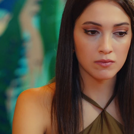
ticias
Whatsapp
Facebook
X
Flipboard
Whatsapp
Facebook
X
Flipboa