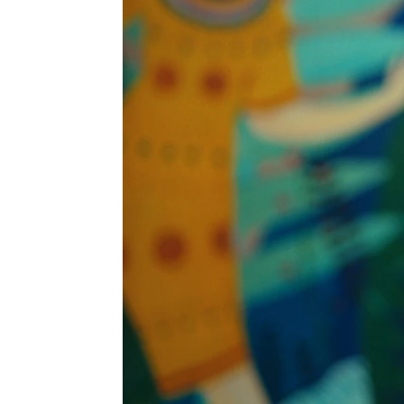
Nova
» Series
» El hombre equivocado
» No
Nova
Madrid
Publicado:
25 de febrero de 2022, 03:34
Nova
Madrid
Publicado:
25 de febrero de 2022, 03:34