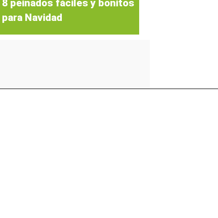
8 peinados fáciles y bonitos
para Navidad