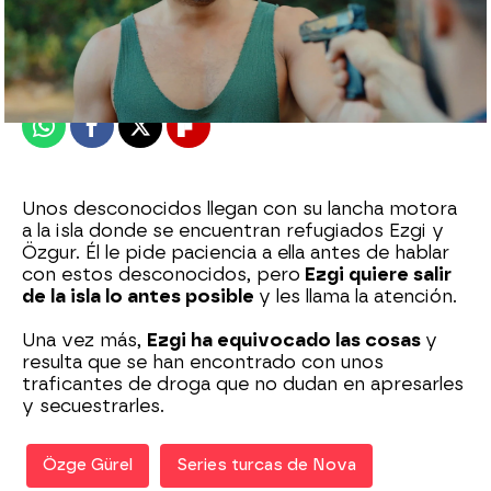
Nova
Madrid
Publicado:
17 de diciembre de 2021, 06:05
Whatsapp
Facebook
X
Flipboard
Unos desconocidos llegan con su lancha motora
a la isla donde se encuentran refugiados Ezgi y
Özgur. Él le pide paciencia a ella antes de hablar
con estos desconocidos, pero
Ezgi quiere salir
de la isla lo antes posible
y les llama la atención.
Una vez más,
Ezgi ha equivocado las cosas
y
resulta que se han encontrado con unos
traficantes de droga que no dudan en apresarles
y secuestrarles.
Özge Gürel
Series turcas de Nova