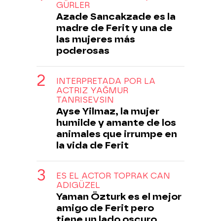
GÜRLER
Azade Sancakzade es la
madre de Ferit y una de
las mujeres más
poderosas
INTERPRETADA POR LA
ACTRIZ YAĞMUR
TANRISEVSIN
Ayse Yilmaz, la mujer
humilde y amante de los
animales que irrumpe en
la vida de Ferit
ES EL ACTOR TOPRAK CAN
ADIGÜZEL
Yaman Özturk es el mejor
amigo de Ferit pero
tiene un lado oscuro