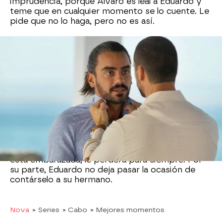
imprudencia, porque Álvaro es leal a Eduardo y
teme que en cualquier momento se lo cuente. Le
pide que no lo haga, pero no es así.
Eduardo ve en Rebeca una amenaza y le pide a
Álvaro que se deshaga de ella. Álvaro no quiere y
en ese momento le confiesa lo del embarazo de
Sofía
. Eduardo se queda de piedra.
Tras
procesar la noticia y después de una junta
extraordinaria en la que el Grupo Alva parece
haber despejado sus problemas futuros,
Eduardo le cuenta a Isabela lo que sabe sobre el
embarazo de Sofía. Isabela se indigna. No tiene
el amor de Alejandro, pero intenta que él se
enamore de ella. Si Alejandro descubre que Sofía
está embarazada, le perderá para siempre. Por
su parte, Eduardo no deja pasar la ocasión de
contárselo a su hermano.
Nova
» Series
» Cabo
» Mejores momentos