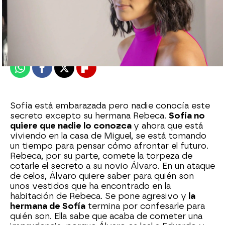
Nova
Publicado:
14 de mayo de 2024, 21:33
Whatsapp
Facebook
X
Flipboard
Sofía está embarazada pero nadie conocía este
secreto excepto su hermana Rebeca.
Sofía no
quiere que nadie lo conozca
y ahora que está
viviendo en la casa de Miguel, se está tomando
un tiempo para pensar cómo afrontar el futuro.
Rebeca, por su parte, comete la torpeza de
cotarle el secreto a su novio Álvaro. En un ataque
de celos, Álvaro quiere saber para quién son
unos vestidos que ha encontrado en la
habitación de Rebeca. Se pone agresivo y
la
hermana de Sofía
termina por confesarle para
quién son. Ella sabe que acaba de cometer una