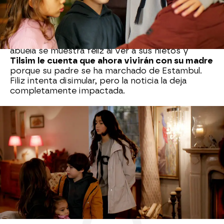
la voz cargada de emoción.
Para animar a sus hijos, que se quedan algo
tristes tras la marcha de su padre, Karsu los lleva
a casa de Filiz y Hasan para cenar con ellos. La
abuela se muestra feliz al ver a sus nietos y
Tilsim le cuenta que ahora vivirán con su madre
porque su padre se ha marchado de Estambul.
Filiz intenta disimular, pero la noticia la deja
completamente impactada.
Nova
» Series
» Amor sin límite