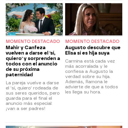
MOMENTO DESTACADO
MOMENTO DESTACADO
Mahir y Canfeza
Augusto descubre que
vuelven a darse el 'sí,
Elisa sí es hija suya
quiero' y sorprenden a
Carmina está cada vez
todos con el anuncio
más acorralada y le
de su próxima
confiesa a Augusto la
paternidad
verdad sobre su hija.
Además, Ramona le
La pareja vuelve a darse
advierte de que a todos
el 'sí, quiero' rodeada de
les llega su hora.
sus seres queridos, pero
guarda para el final el
anuncio más especial:
¡van a ser padres!