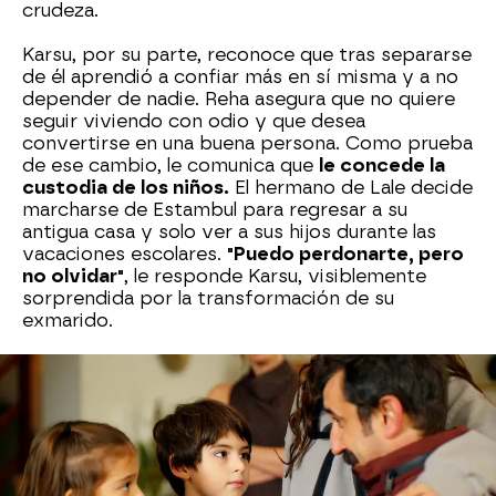
crudeza.
Karsu, por su parte, reconoce que tras separarse
de él aprendió a confiar más en sí misma y a no
depender de nadie. Reha asegura que no quiere
seguir viviendo con odio y que desea
convertirse en una buena persona. Como prueba
de ese cambio, le comunica que
le concede la
custodia de los niños.
El hermano de Lale decide
marcharse de Estambul para regresar a su
antigua casa y solo ver a sus hijos durante las
vacaciones escolares.
"Puedo perdonarte, pero
no olvidar"
, le responde Karsu, visiblemente
sorprendida por la transformación de su
exmarido.
Después de recoger a los niños del colegio, Reha
los lleva a casa de su exmujer. Están felices y
emocionados. Antes de despedirse, les da un
beso y les pide que se porten bien y no hagan
enfadar a Karsu.
"Os quiero mucho"
, les dice con