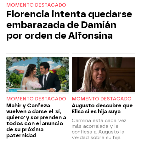
MOMENTO DESTACADO
Florencia intenta quedarse
embarazada de Damián
por orden de Alfonsina
MOMENTO DESTACADO
MOMENTO DESTACADO
Mahir y Canfeza
Augusto descubre que
vuelven a darse el 'sí,
Elisa sí es hija suya
quiero' y sorprenden a
Carmina está cada vez
todos con el anuncio
más acorralada y le
de su próxima
confiesa a Augusto la
paternidad
verdad sobre su hija.