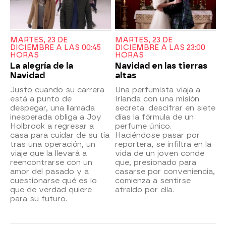
MARTES, 23 DE
MARTES, 23 DE
DICIEMBRE A LAS 00:45
DICIEMBRE A LAS 23:00
HORAS
HORAS
La alegría de la
Navidad en las tierras
Navidad
altas
Justo cuando su carrera
Una perfumista viaja a
está a punto de
Irlanda con una misión
despegar, una llamada
secreta: descifrar en siete
inesperada obliga a Joy
días la fórmula de un
Holbrook a regresar a
perfume único.
casa para cuidar de su tía
Haciéndose pasar por
tras una operación, un
reportera, se infiltra en la
viaje que la llevará a
vida de un joven conde
reencontrarse con un
que, presionado para
amor del pasado y a
casarse por conveniencia,
cuestionarse qué es lo
comienza a sentirse
que de verdad quiere
atraído por ella.
para su futuro.