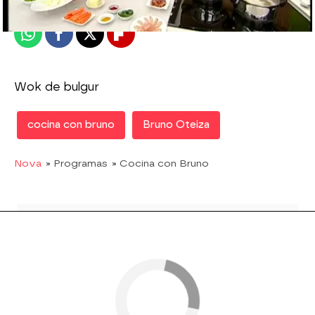
Publicado:
29 de marzo de 2012, 15:41
Whatsapp
Facebook
X
Flipboard
Wok de bulgur
cocina con bruno
Bruno Oteiza
Nova
» Programas
» Cocina con Bruno