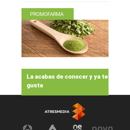
PROMOFARMA
La acabas de conocer y ya te
gusta