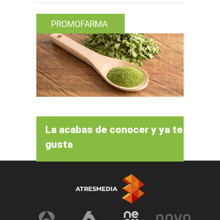
PROMOFARMA
La acabas de conocer y ya te
gusta