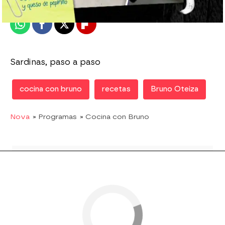
Publicado:
23 de abril de 2012, 15:25
Whatsapp
Facebook
X
Flipboard
Sardinas, paso a paso
cocina con bruno
recetas
Bruno Oteiza
Nova
» Programas
» Cocina con Bruno