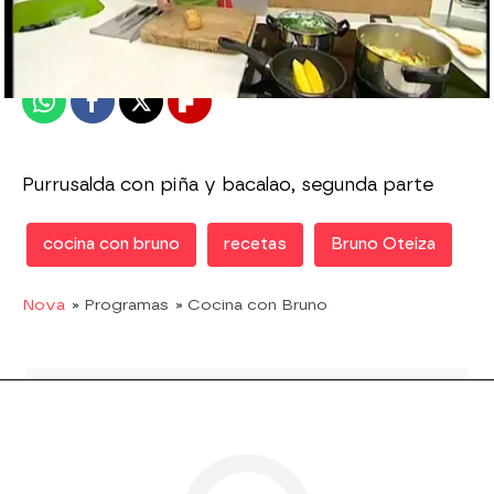
Publicado:
12 de marzo de 2012, 13:47
Whatsapp
Facebook
X
Flipboard
Purrusalda con piña y bacalao, segunda parte
cocina con bruno
recetas
Bruno Oteiza
Nova
» Programas
» Cocina con Bruno