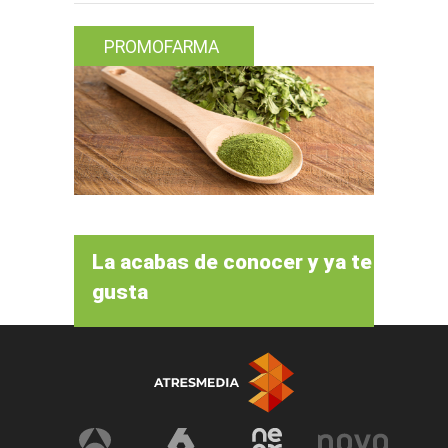
PROMOFARMA
La acabas de conocer y ya te
gusta