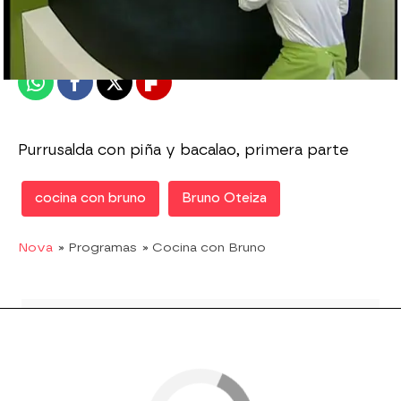
Publicado:
12 de marzo de 2012, 13:27
Whatsapp
Facebook
X
Flipboard
Purrusalda con piña y bacalao, primera parte
cocina con bruno
Bruno Oteiza
Nova
» Programas
» Cocina con Bruno