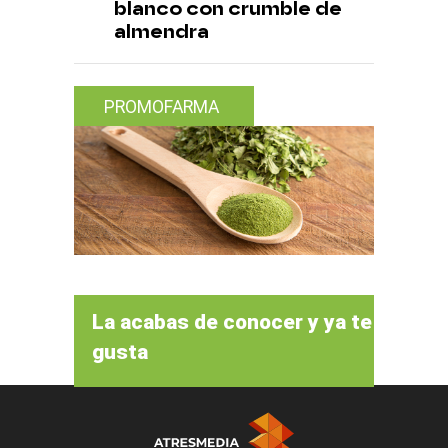
blanco con crumble de
almendra
PROMOFARMA
La acabas de conocer y ya te
gusta