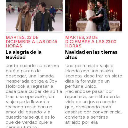
MARTES, 23 DE
MARTES, 23 DE
DICIEMBRE A LAS 00:45
DICIEMBRE A LAS 23:00
HORAS
HORAS
La alegría de la
Navidad en las tierras
Navidad
altas
Justo cuando su carrera
Una perfumista viaja a
está a punto de
Irlanda con una misión
despegar, una llamada
secreta: descifrar en siete
inesperada obliga a Joy
días la fórmula de un
Holbrook a regresar a
perfume único.
casa para cuidar de su tía
Haciéndose pasar por
tras una operación, un
reportera, se infiltra en la
viaje que la llevará a
vida de un joven conde
reencontrarse con un
que, presionado para
amor del pasado y a
casarse por conveniencia,
cuestionarse qué es lo
comienza a sentirse
que de verdad quiere
atraído por ella.
para su futuro.