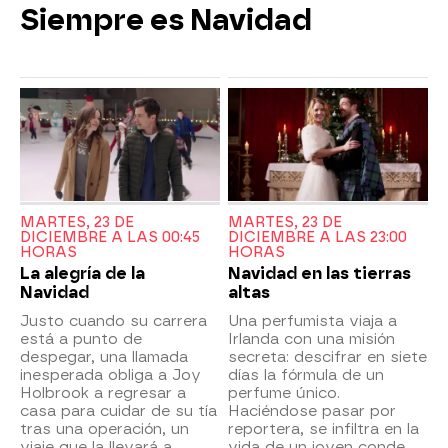
Siempre es Navidad
MARTES, 23 DE
MARTES, 23 DE
DICIEMBRE A LAS 00:45
DICIEMBRE A LAS 23:00
HORAS
HORAS
La alegría de la
Navidad en las tierras
Navidad
altas
Justo cuando su carrera
Una perfumista viaja a
está a punto de
Irlanda con una misión
despegar, una llamada
secreta: descifrar en siete
inesperada obliga a Joy
días la fórmula de un
Holbrook a regresar a
perfume único.
casa para cuidar de su tía
Haciéndose pasar por
tras una operación, un
reportera, se infiltra en la
viaje que la llevará a
vida de un joven conde