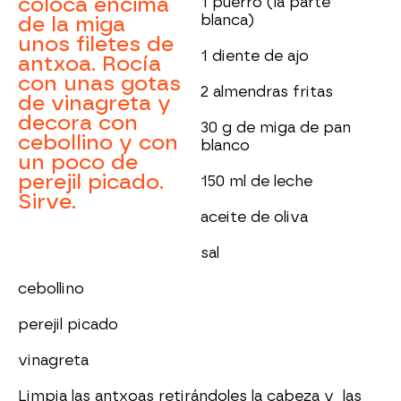
coloca encima
1 puerro (la parte
blanca)
de la miga
unos filetes de
1 diente de ajo
antxoa. Rocía
con unas gotas
2 almendras fritas
de vinagreta y
decora con
30 g de miga de pan
cebollino y con
blanco
un poco de
perejil picado.
150 ml de leche
Sirve.
aceite de oliva
sal
cebollino
perejil picado
vinagreta
Limpia las antxoas retirándoles la cabeza y las